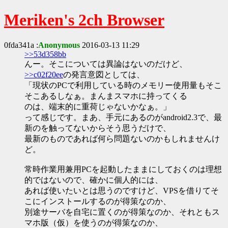
Meriken's 2ch Browser
0fda341a :
Anonymous
2016-03-13 11:29
>>53d358bb
んー。そこについては異論はないのだけど、
>>c02f20ee
の発言意図としては、
「現状のPCで利用している時のメモリー使用量もそこ
そこあるしなぁ。まんまスマホに持ってくる
のは、端末的に重荷じゃないかなぁ。」
って感じです。まあ、手元にあるのがandroid2.3で、最
新のを触ってないからそう思うだけで、
最新のものであれば何ら問題ないのかもしれませんけ
ど。
常時作業用兼用PCを起動したままにしておくのは理想
的ではないので、確かに個人的には、
あれば使いたいとは思うのですけど、VPSを借りてそ
こにインストールするのが得策なのか、
別途サーバを自宅に置くのが得策なのか、それともス
マホ版（仮）を使うのが得策なのか、