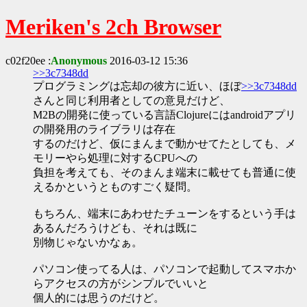
Meriken's 2ch Browser
c02f20ee :
Anonymous
2016-03-12 15:36
>>3c7348dd
プログラミングは忘却の彼方に近い、ほぼ
>>3c7348dd
さんと同じ利用者としての意見だけど、
M2Bの開発に使っている言語Clojureにはandroidアプリ
の開発用のライブラリは存在
するのだけど、仮にまんまで動かせてたとしても、メ
モリーやら処理に対するCPUへの
負担を考えても、そのまんま端末に載せても普通に使
えるかというとものすごく疑問。
もちろん、端末にあわせたチューンをするという手は
あるんだろうけども、それは既に
別物じゃないかなぁ。
パソコン使ってる人は、パソコンで起動してスマホか
らアクセスの方がシンプルでいいと
個人的には思うのだけど。