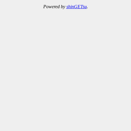
Powered by
shinGETsu
.