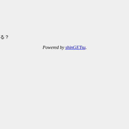
る？
Powered by
shinGETsu
.