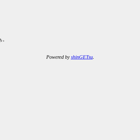
ぁ。
Powered by
shinGETsu
.