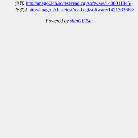
無印
http://anago.2ch.sc/test/read.cgi/software/1408011845/
その2
http://anago.2ch.sc/test/read.cgi/software/1421383668/
Powered by
shinGETsu
.