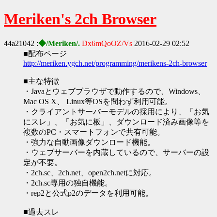
Meriken's 2ch Browser
44a21042 :
◆/Meriken/.
Dx6mQoOZ/Vs
2016-02-29 02:52
■配布ページ
http://meriken.ygch.net/programming/merikens-2ch-browser
■主な特徴
・Javaとウェブブラウザで動作するので、Windows、
Mac OS X、 Linux等OSを問わず利用可能。
・クライアントサーバーモデルの採用により、「お気
にスレ」、「お気に板」、ダウンロード済み画像等を
複数のPC・スマートフォンで共有可能。
・強力な自動画像ダウンロード機能。
・ウェブサーバーを内蔵しているので、サーバーの設
定が不要。
・2ch.sc、2ch.net、open2ch.netに対応。
・2ch.sc専用の独自機能。
・rep2と公式p2のデータを利用可能。
■過去スレ